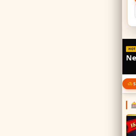
HOT
Wi
Ne
S
