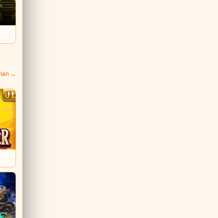
inan →