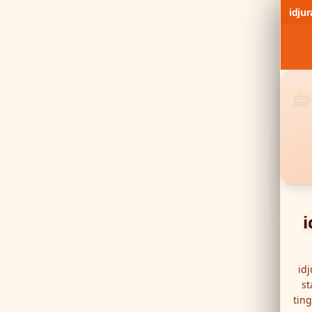
Bud**
idju
Sut**
And**
Riz** 
Adi**
man Slot
Nur**
🎰
Indonesia
Den**
Eka**
Tri** 
Bam**
Ani**
Sari*
Don**
Ari** 
Ind**
Gus**
id
Luk**
st
Fit**
tin
Wah**