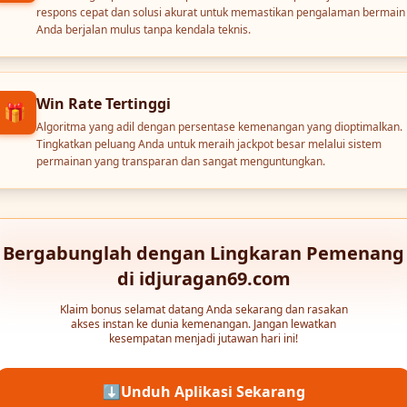
 klaim bonus 60,000 IDR
respons cepat dan solusi akurat untuk memastikan pengalaman bermain
berhasil tarik 1,100,000 IDR
Anda berjalan mulus tanpa kendala teknis.
* menang slot 900,000 IDR
 tarik dana 1,700,000 IDR
 menang jackpot 6,000,000 IDR
Win Rate Tertinggi
🎁
 klaim bonus 100,000 IDR
Algoritma yang adil dengan persentase kemenangan yang dioptimalkan.
berhasil tarik 850,000 IDR
Tingkatkan peluang Anda untuk meraih jackpot besar melalui sistem
 menang slot 400,000 IDR
permainan yang transparan dan sangat menguntungkan.
 tarik dana 2,000,000 IDR
 menang jackpot 7,500,000 IDR
 klaim bonus 30,000 IDR
 berhasil tarik 5,500,000 IDR
Bergabunglah dengan Lingkaran Pemenang
 menang slot 1,300,000 IDR
di idjuragan69.com
Klaim bonus selamat datang Anda sekarang dan rasakan
akses instan ke dunia kemenangan. Jangan lewatkan
kesempatan menjadi jutawan hari ini!
⬇️
Unduh Aplikasi Sekarang