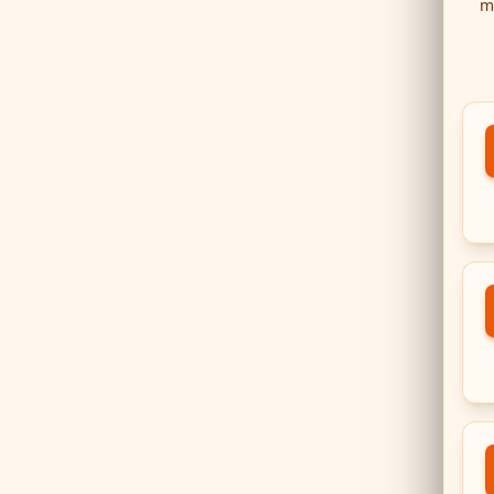
m
Hendr
Siska
Budi*
Rina*
Agus*
Dew**
Maya*
Juna*
Yul**
Soli**
Tia**
Rul**
Sut**
Put**
Adi** 
Sya**
Hen**
Iva**