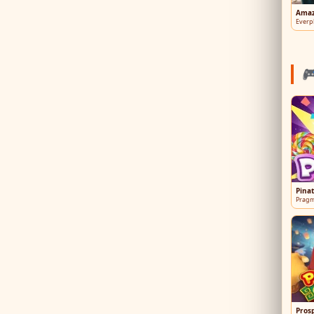
Amaz
Everp

Pina
Pragm
Prosp