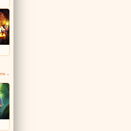
ame →